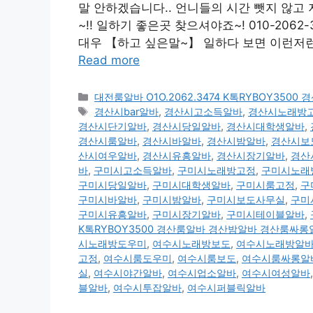
말 안하겠습니다.. 언니들의 시간 뺏지 않고 
~!! 일하기 좋은곳 찾으셔야죠~! 010-2062
대우 【하고 싶은말~】 일하다 보면 이런저런일
Read more
카
대전룸알바 O1O.2062.3474 K톡RYBOY35
테
태
경산시bar알바
,
경산시고소득알바
,
경산시노래방
고
그
경산시단기알바
,
경산시당일알바
,
경산시대학생알바
,
리
경산시룸알바
,
경산시바알바
,
경산시밤알바
,
경산시보
산시여우알바
,
경산시유흥알바
,
경산시장기알바
,
경산
바
,
구미시고소득알바
,
구미시노래방고정
,
구미시노래
구미시당일알바
,
구미시대학생알바
,
구미시룸고정
,
구
구미시바알바
,
구미시밤알바
,
구미시보도사무실
,
구미
구미시유흥알바
,
구미시장기알바
,
구미시테이블알바
,
K톡RYBOY3500 경산룸알바 경산밤알바 경산룸싸롱
시노래방도우미
,
여수시노래방보도
,
여수시노래방알
고정
,
여수시룸도우미
,
여수시룸보도
,
여수시룸싸롱알
실
,
여수시야간알바
,
여수시업소알바
,
여수시여성알바
블알바
,
여수시투잡알바
,
여수시퍼블릭알바