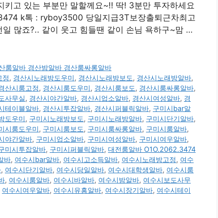
지키고 있는 부분만 말할께요~!! 딱! 3분만 투자하세요
-3474 k톡 : ryboy3500 당일지급3T보장출퇴근차최고
 많죠?.. 같이 웃고 힘들땐 같이 손님 욕하구~맘 …
00 경산룸알바 경산밤알바 경산룸싸롱알바
고정
,
경산시노래방도우미
,
경산시노래방보도
,
경산시노래방알바
,
경산시룸고정
,
경산시룸도우미
,
경산시룸보도
,
경산시룸싸롱알바
,
도사무실
,
경산시야간알바
,
경산시업소알바
,
경산시여성알바
,
경
시테이블알바
,
경산시투잡알바
,
경산시퍼블릭알바
,
구미시bar알
방도우미
,
구미시노래방보도
,
구미시노래방알바
,
구미시단기알바
,
미시룸도우미
,
구미시룸보도
,
구미시룸싸롱알바
,
구미시룸알바
,
시야간알바
,
구미시업소알바
,
구미시여성알바
,
구미시여우알바
,
구미시투잡알바
,
구미시퍼블릭알바
,
대전룸알바 O1O.2062.3474
알바
,
여수시bar알바
,
여수시고소득알바
,
여수시노래방고정
,
여수
바
,
여수시단기알바
,
여수시당일알바
,
여수시대학생알바
,
여수시룸
바
,
여수시룸알바
,
여수시바알바
,
여수시밤알바
,
여수시보도사무
,
여수시여우알바
,
여수시유흥알바
,
여수시장기알바
,
여수시테이