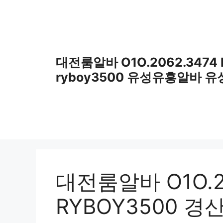
컨
텐
츠
로
건
대전룸알바 O1O.2062.3474
너
ryboy3500 유성유흥알바 
뛰
기
대전룸알바 O1O.20
RYBOY3500 