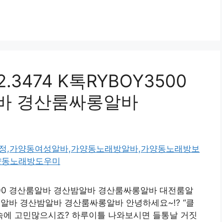
.3474 K톡RYBOY3500
바 경산룸싸롱알바
OY3500 경산룸알바 경산밤알바 경산룸싸롱알바 대전룸알
 경산룸알바 경산밤알바 경산룸싸롱알바 안녕하세요~!? “클
속에 고민많으시죠? 하루이틀 나와보시면 들통날 거짓