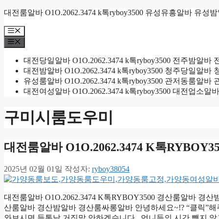
컨
대전룸알바 O1O.2062.3474 k톡ryboy3500 유성유흥알바 유성
텐
메
츠
뉴
메
로
뉴
건
대전당일알바 O1O.2062.3474 k톡ryboy3500 전주
너
대전밤알바 O1O.2062.3474 k톡ryboy3500 청주당
뛰
유성룸알바 O1O.2062.3474 k톡ryboy3500 관저동
기
대전여성알바 O1O.2062.3474 k톡ryboy3500 대전
구미시룸도우미
대전룸알바 O1O.2062.3474 K톡RYB
2025년 02월 01일
작성자:
ryboy38054
대전룸알바 O1O.2062.3474 K톡RYBOY3500 경산룸알바 경산
산룸알바 경산밤알바 경산룸싸롱알바 안녕하세요~!? “클릭”해
와보시면 들통날 거짓말 안하겠습니다.. 언니들의 시간 뺏지 않고 