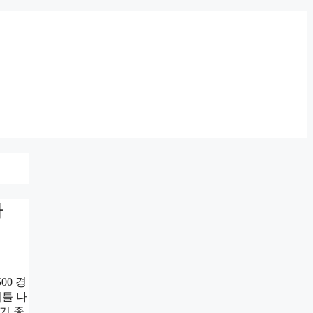
바
00 경
틀 나
기 좋