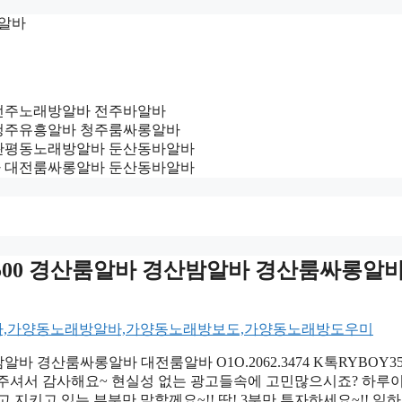
밤알바
밤알바 전주노래방알바 전주바알바
일알바 청주유흥알바 청주룸싸롱알바
룸알바 관평동노래방알바 둔산동바알바
업소알바 대전룸싸롱알바 둔산동바알바
OY3500 경산룸알바 경산밤알바 경산룸싸롱알
밤알바 경산룸싸롱알바 대전룸알바 O1O.2062.3474 K톡RYBOY35
주셔서 감사해요~ 현실성 없는 광고들속에 고민많으시죠? 하루이
지키고 있는 부분만 말할께요~!! 딱! 3분만 투자하세요~!! 일하