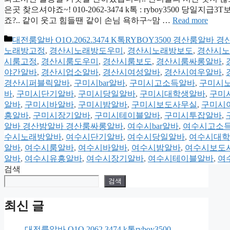
은곳 찾으셔야죠~! 010-2062-3474 k톡 : ryboy3500
죠?.. 같이 웃고 힘들땐 같이 손님 욕하구~맘 …
Read more
카
대전룸알바 O1O.2062.3474 K톡RYBOY3500 경산룸알
테
노래방고정
,
경산시노래방도우미
,
경산시노래방보도
,
경산시노
고
시룸고정
,
경산시룸도우미
,
경산시룸보도
,
경산시룸싸롱알바
,
리
야간알바
,
경산시업소알바
,
경산시여성알바
,
경산시여우알바
,
경산시퍼블릭알바
,
구미시bar알바
,
구미시고소득알바
,
구미시
바
,
구미시단기알바
,
구미시당일알바
,
구미시대학생알바
,
구미
알바
,
구미시바알바
,
구미시밤알바
,
구미시보도사무실
,
구미시
흥알바
,
구미시장기알바
,
구미시테이블알바
,
구미시투잡알바
,
알바 경산밤알바 경산룸싸롱알바
,
여수시bar알바
,
여수시고소
수시노래방알바
,
여수시단기알바
,
여수시당일알바
,
여수시대학
알바
,
여수시룸알바
,
여수시바알바
,
여수시밤알바
,
여수시보도
알바
,
여수시유흥알바
,
여수시장기알바
,
여수시테이블알바
,
여
검색
검색
최신 글
대전룸알바 O1O.2062.3474 k톡ryboy3500