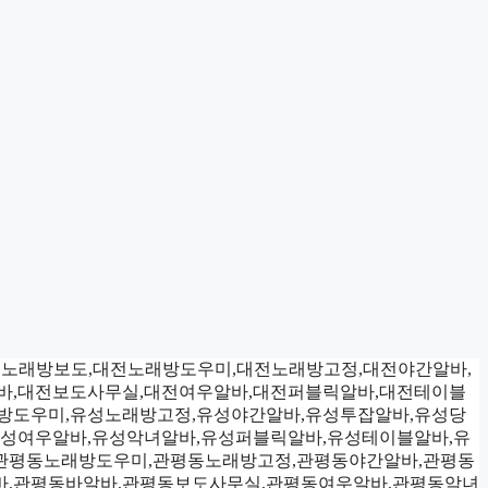
알바,대전노래방보도,대전노래방도우미,대전노래방고정,대전야간알바,
알바,대전보도사무실,대전여우알바,대전퍼블릭알바,대전테이블
방도우미,유성노래방고정,유성야간알바,유성투잡알바,유성당
유성여우알바,유성악녀알바,유성퍼블릭알바,유성테이블알바,유
관평동노래방도우미,관평동노래방고정,관평동야간알바,관평동
바,관평동바알바,관평동보도사무실,관평동여우알바,관평동악녀