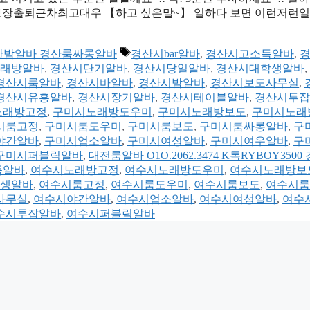
 당일지급3T보장출퇴근차최고대우 【하고 싶은말~】 일하다 보면 이런저런일
태
바 경산밤알바 경산룸싸롱알바
경산시bar알바
,
경산시고소득알바
,
그
래방알바
,
경산시단기알바
,
경산시당일알바
,
경산시대학생알바
,
경산시룸알바
,
경산시바알바
,
경산시밤알바
,
경산시보도사무실
,
경산시유흥알바
,
경산시장기알바
,
경산시테이블알바
,
경산시투잡
노래방고정
,
구미시노래방도우미
,
구미시노래방보도
,
구미시노래
시룸고정
,
구미시룸도우미
,
구미시룸보도
,
구미시룸싸롱알바
,
구
야간알바
,
구미시업소알바
,
구미시여성알바
,
구미시여우알바
,
구
구미시퍼블릭알바
,
대전룸알바 O1O.2062.3474 K톡RYBOY3500
득알바
,
여수시노래방고정
,
여수시노래방도우미
,
여수시노래방보
생알바
,
여수시룸고정
,
여수시룸도우미
,
여수시룸보도
,
여수시룸
사무실
,
여수시야간알바
,
여수시업소알바
,
여수시여성알바
,
여수
수시투잡알바
,
여수시퍼블릭알바