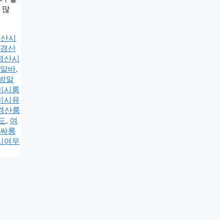
 많
경산시
경산
경산시
알바
,
방알
미시룸
미시유
 경산룸
도
,
여
싸롱
시여우