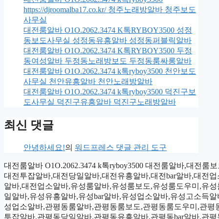
https://djroomalba17.co.kr/ 청주노래방알바 청주보도
사무실
대전룸알바 O1O.2062.3474 K톡RYBOY3500 성정
동보도사무실 성정동유흥알바 성정동퍼블릭알바
대전룸알바 O1O.2062.3474 K톡RYBOY3500 두정
동여성알바 두정동노래방보도 두정동룸싸롱알바
대전룸알바 O1O.2062.3474 k톡ryboy3500 천안보도
사무실 천안유흥알바 천안노래방알바
대전룸알바 O1O.2062.3474 k톡ryboy3500 덕진구보
도사무실 덕진구유흥알바 덕진구노래방알바
최신 댓글
안녕하세요!
의
워드프레스 댓글 관리 도구
대전룸알바 O1O.2062.3474 k톡ryboy3500 대전
대전투잡알바,대전당일알바,대전유흥알바,대전bar알바,대전
알바,대전업소알바,유성룸알바,유성룸보도,유성룸도우미,유
일알바,유성유흥알바,유성bar알바,유성업소알바,유성고소득
성업소알바,관평동룸알바,관평동룸보도,관평동룸도우미,관평
투잡알바,관평동당일알바,관평동유흥알바,관평동bar알바,