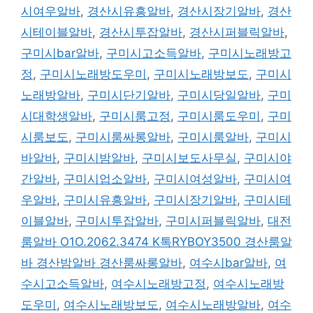
시여우알바
,
경산시유흥알바
,
경산시장기알바
,
경산
시테이블알바
,
경산시투잡알바
,
경산시퍼블릭알바
,
구미시bar알바
,
구미시고소득알바
,
구미시노래방고
정
,
구미시노래방도우미
,
구미시노래방보도
,
구미시
노래방알바
,
구미시단기알바
,
구미시당일알바
,
구미
시대학생알바
,
구미시룸고정
,
구미시룸도우미
,
구미
시룸보도
,
구미시룸싸롱알바
,
구미시룸알바
,
구미시
바알바
,
구미시밤알바
,
구미시보도사무실
,
구미시야
간알바
,
구미시업소알바
,
구미시여성알바
,
구미시여
우알바
,
구미시유흥알바
,
구미시장기알바
,
구미시테
이블알바
,
구미시투잡알바
,
구미시퍼블릭알바
,
대전
룸알바 O1O.2062.3474 K톡RYBOY3500 경산룸알
바 경산밤알바 경산룸싸롱알바
,
여수시bar알바
,
여
수시고소득알바
,
여수시노래방고정
,
여수시노래방
도우미
,
여수시노래방보도
,
여수시노래방알바
,
여수