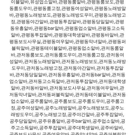
이블알바,유성업소알바,관평동룸알바,관평동룸보도,관평
동룸도우미,관평동룸고정,관평동여성알바,관평동노래방알
바,관평동노래방보도,관평동노래방도우미,관평동노래방고
정,관평동야간알바,관평동투잡알바,관평동당일알바,관평
동유흥알바,관평동bar알바,관평동업소알바,관평동고소득
알바,관평동투잡알바,관평동대학생알바,관평동바알바,관
평동보도사무실,관평동여우알바,관평동악녀알바,관평동퍼
블릭알바,관평동테이블알바,관평동업소알바,관저동룸알
바,관저동룸보도,관저동룸도우미,관저동룸고정,관저동여
성알바,관저동노래방알바,관저동노래방보도,관저동노래방
도우미,관저동노래방고정,관저동야간알바,관저동투잡알
바,관저동당일알바,관저동유흥알바,관저동bar알바,관저동
업소알바,관저동고소득알바,관저동투잡알바,관저동대학생
알바,관저동바알바,관저동보도사무실,관저동여우알바,관
저동악녀알바,관저동퍼블릭알바,관저동테이블알바,관저동
업소알바,공주룸알바,공주룸보도,공주룸도우미,공주룸고
정,공주여성알바,공주노래방알바,공주노래방보도,공주노
래방도우미,공주노래방고정,공주야간알바,공주투잡알바,
공주당일알바,공주유흥알바,공주bar알바,공주업소알바,공
주고소득알바,공주투잡알바,공주대학생알바,공주바알바,
공주보도사무실,공주여우알바,공주악녀알바,공주퍼블릭알