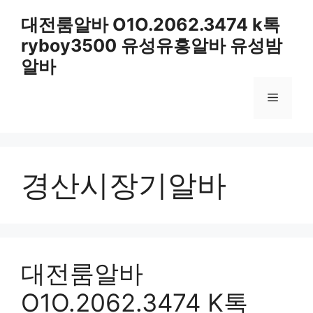
컨
대전룸알바 O1O.2062.3474 k톡
텐
ryboy3500 유성유흥알바 유성밤
츠
로
알바
건
너
메
뛰
기
뉴
경산시장기알바
대전룸알바
O1O.2062.3474 K톡