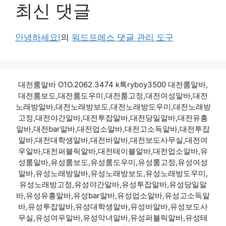
최신 댓글
안녕하세요!
의
워드프레스 댓글 관리 도구
대전룸알바 O1O.2062.3474 k톡ryboy3500 대전룸알바,
대전룸보도,대전룸도우미,대전룸고정,대전여성알바,대전
노래방알바,대전노래방보도,대전노래방도우미,대전노래방
고정,대전야간알바,대전투잡알바,대전당일알바,대전유흥
알바,대전bar알바,대전업소알바,대전고소득알바,대전투잡
알바,대전대학생알바,대전바알바,대전보도사무실,대전여
우알바,대전퍼블릭알바,대전테이블알바,대전업소알바,유
성룸알바,유성룸보도,유성룸도우미,유성룸고정,유성여성
알바,유성노래방알바,유성노래방보도,유성노래방도우미,
유성노래방고정,유성야간알바,유성투잡알바,유성당일알
바,유성유흥알바,유성bar알바,유성업소알바,유성고소득알
바,유성투잡알바,유성대학생알바,유성바알바,유성보도사
무실,유성여우알바,유성악녀알바,유성퍼블릭알바,유성테