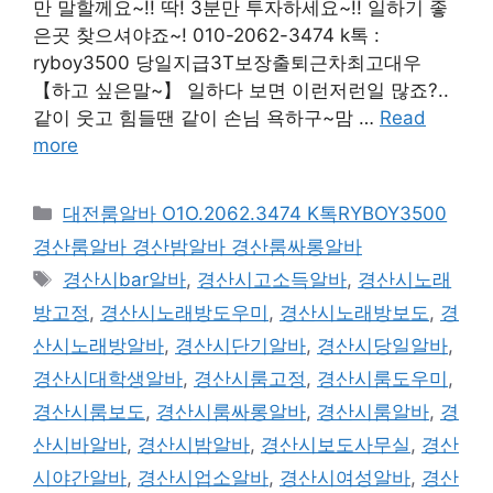
만 말할께요~!! 딱! 3분만 투자하세요~!! 일하기 좋
은곳 찾으셔야죠~! 010-2062-3474 k톡 :
ryboy3500 당일지급3T보장출퇴근차최고대우
【하고 싶은말~】 일하다 보면 이런저런일 많죠?..
같이 웃고 힘들땐 같이 손님 욕하구~맘 …
Read
more
카
대전룸알바 O1O.2062.3474 K톡RYBOY3500
테
경산룸알바 경산밤알바 경산룸싸롱알바
고
태
경산시bar알바
,
경산시고소득알바
,
경산시노래
리
그
방고정
,
경산시노래방도우미
,
경산시노래방보도
,
경
산시노래방알바
,
경산시단기알바
,
경산시당일알바
,
경산시대학생알바
,
경산시룸고정
,
경산시룸도우미
,
경산시룸보도
,
경산시룸싸롱알바
,
경산시룸알바
,
경
산시바알바
,
경산시밤알바
,
경산시보도사무실
,
경산
시야간알바
,
경산시업소알바
,
경산시여성알바
,
경산