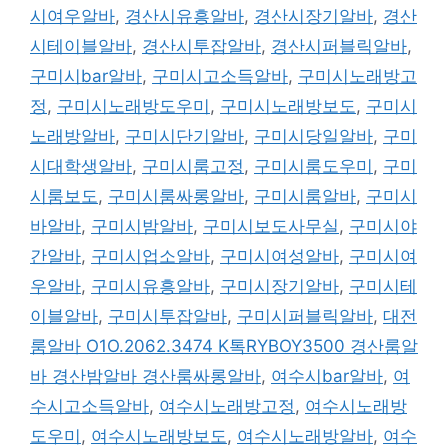
시여우알바
,
경산시유흥알바
,
경산시장기알바
,
경산
시테이블알바
,
경산시투잡알바
,
경산시퍼블릭알바
,
구미시bar알바
,
구미시고소득알바
,
구미시노래방고
정
,
구미시노래방도우미
,
구미시노래방보도
,
구미시
노래방알바
,
구미시단기알바
,
구미시당일알바
,
구미
시대학생알바
,
구미시룸고정
,
구미시룸도우미
,
구미
시룸보도
,
구미시룸싸롱알바
,
구미시룸알바
,
구미시
바알바
,
구미시밤알바
,
구미시보도사무실
,
구미시야
간알바
,
구미시업소알바
,
구미시여성알바
,
구미시여
우알바
,
구미시유흥알바
,
구미시장기알바
,
구미시테
이블알바
,
구미시투잡알바
,
구미시퍼블릭알바
,
대전
룸알바 O1O.2062.3474 K톡RYBOY3500 경산룸알
바 경산밤알바 경산룸싸롱알바
,
여수시bar알바
,
여
수시고소득알바
,
여수시노래방고정
,
여수시노래방
도우미
,
여수시노래방보도
,
여수시노래방알바
,
여수