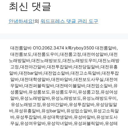
최신 댓글
안녕하세요!
의
워드프레스 댓글 관리 도구
대전룸알바 O1O.2062.3474 k톡ryboy3500 대전룸알바,
대전룸보도,대전룸도우미,대전룸고정,대전여성알바,대전
노래방알바,대전노래방보도,대전노래방도우미,대전노래방
고정,대전야간알바,대전투잡알바,대전당일알바,대전유흥
알바,대전bar알바,대전업소알바,대전고소득알바,대전투잡
알바,대전대학생알바,대전바알바,대전보도사무실,대전여
우알바,대전퍼블릭알바,대전테이블알바,대전업소알바,유
성룸알바,유성룸보도,유성룸도우미,유성룸고정,유성여성
알바,유성노래방알바,유성노래방보도,유성노래방도우미,
유성노래방고정,유성야간알바,유성투잡알바,유성당일알
바,유성유흥알바,유성bar알바,유성업소알바,유성고소득알
바,유성투잡알바,유성대학생알바,유성바알바,유성보도사
무실,유성여우알바,유성악녀알바,유성퍼블릭알바,유성테