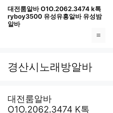
컨
대전룸알바 O1O.2062.3474 k톡
텐
ryboy3500 유성유흥알바 유성밤
츠
로
알바
건
너
메
뛰
기
뉴
경산시노래방알바
대전룸알바
O1O.2062.3474 K톡