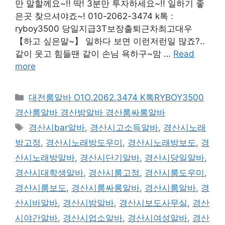
만 말할께요~!! 딱! 3분만 투자하세요~!! 일하기 좋
은곳 찾으셔야죠~! 010-2062-3474 k톡 :
ryboy3500 당일지급3T보장출퇴근차최고대우
【하고 싶은말~】 일하다 보면 이런저런일 많죠?..
같이 웃고 힘들땐 같이 손님 욕하구~맘 …
Read
more
카
대전룸알바 O1O.2062.3474 K톡RYBOY3500
테
경산룸알바 경산밤알바 경산룸싸롱알바
고
태
경산시bar알바
,
경산시고소득알바
,
경산시노래
리
그
방고정
,
경산시노래방도우미
,
경산시노래방보도
,
경
산시노래방알바
,
경산시단기알바
,
경산시당일알바
,
경산시대학생알바
,
경산시룸고정
,
경산시룸도우미
,
경산시룸보도
,
경산시룸싸롱알바
,
경산시룸알바
,
경
산시바알바
,
경산시밤알바
,
경산시보도사무실
,
경산
시야간알바
,
경산시업소알바
,
경산시여성알바
,
경산