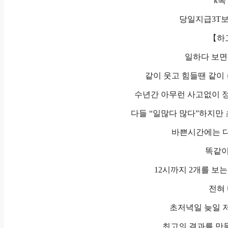
k톡 
당일지급3T
【하
일하다 보면
같이 웃고 힘들땐 같이 
수년간 아무런 사고없이 정
다들 “일많다 많다”하지만 
바쁜시간에는 다
똑같이
12시까지 2개를 보는
전혀 
초저녁일 늦일 저
최고의 결과를 만