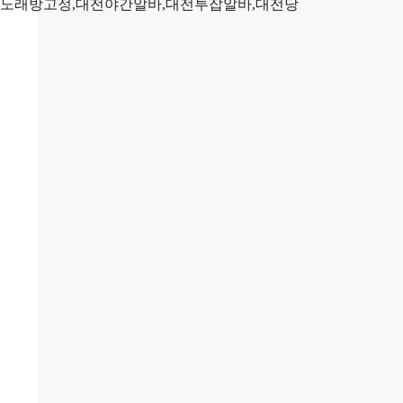
전노래방고정,대전야간알바,대전투잡알바,대전당