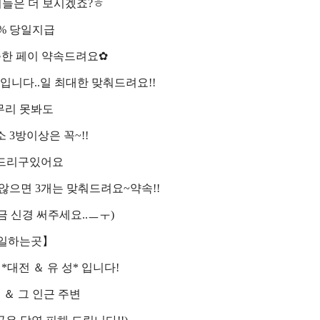
들은 더 보시겠죠?ㅎ
0% 당일지급
준한 페이 약속드려요✿
니다..일 최대한 맞춰드려요!!
무리 못봐도
 3방이상은 꼭~!!
드리구있어요
않으면 3개는 맞춰드려요~약속!!
금 신경 써주세요..ㅡㅜ)
 일하는곳】
*대전 ＆ 유 성* 입니다!
＆ 그 인근 주변