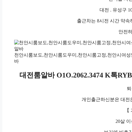
대전 . 유성구 
출근차는 8시전 시간 약속
안전하
천안시룸보도,천안시룸도우미,천안시룸고정,천안시여성
바
대전룸알바 O1O.2062.3474 K톡
퇴
개인출근하신분은 대전온
【
20살 