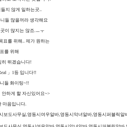
들지 않게 일하는곳..
언니들 많을꺼라 생각해요
런곳이 많지는 않죠.ㅡㅜ
표를 위해.. 제가 원하는
표를 위해
심히 뛰겠습니다!
eal 」1등 입니다!!
니들 화이팅~!!
 안하게 할 자신있어요~>
 마음입니다.
보도사무실,영동시여우알바,영동시악녀알바,영동시퍼블릭알바