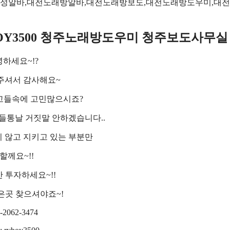
여성알바,대전노래방알바,대전노래방보도,대전노래방도우미,대
RYBOY3500 청주노래방도우미 청주보도사무실
하세요~!?
주셔서 감사해요~
고들속에 고민많으시죠?
들통날 거짓말 안하겠습니다..
 않고 지키고 있는 부분만
할께요~!!
만 투자하세요~!!
은곳 찾으셔야죠~!
-2062-3474