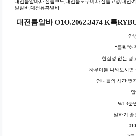
대전룸알바,대전룸보도,대전룸도우미,대전룸고정,대전
일알바,대전유흥알바
대전룸알바 O1O.2062.3474 K톡
안녕
“클릭”해
현실성 없는 광
하루이틀 나와보시면 
언니들의 시간 뺏지
말
딱! 3분
일하기 좋
010