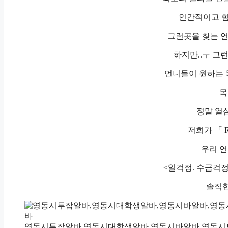
인간적이고 힘
그런곳을 찾는 
하지만..ㅜ 그
언니들이 원하는 목
목
정말 열
저희가 「 R
우리 언
<일걱정. 수금걱정
솔직한
영동시투잡알바,영동시대학생알바,영동시바알바,영동시