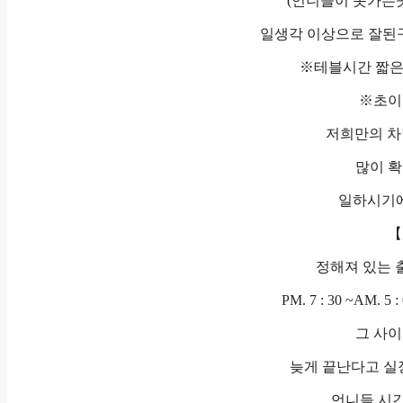
(언니들이 못가는곳
일생각 이상으로 잘된구
※테블시간 짧
※초이
저희만의 차
많이 확
일하시기에
【
정해져 있는 
PM. 7 : 30 ~AM.
그 사이
늦게 끝난다고 실장
언니들 시간