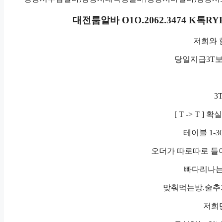
대전룸알바 O1O.2062.3474 K
저희와 
당일지급3T
3
[ T -> T 
테이블 1-3
오더가 따로따로 들
빠다리나는
맞춰먹는방.술추
저희만