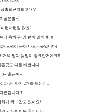
: ryboy3500
보장출퇴근차최고대우
고 싶은말~】
 이런저런일 많죠?..
손님 욕하구~맘 편히 일해여~!!
과 노력이 묻어 나오는곳입니다!!
초저녁 일과 늦일이 중요한거예요!!
른곳도 다들 바쁩니다.
 8시출근해서
것과 3시까지 2개를 보는건..
다른겁니다!!
희가 꽉~! 잡고 있어요!
들려고 노력하는 곳입니다.