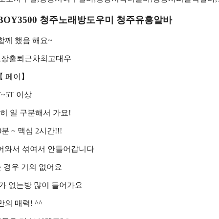
톡RYBOY3500 청주노래방도우미 청주유흥알바
함께 했음 해요~
보장출퇴근차최고대우
【 페이】
T~5T 이상
] 확실히 일 구분해서 가요!
0분 ~ 맥심 2시간!!!
어와서 섞여서 안들어갑니다
 경우 거의 없어요
가 없는방 많이 들어가요
의 매력! ^^