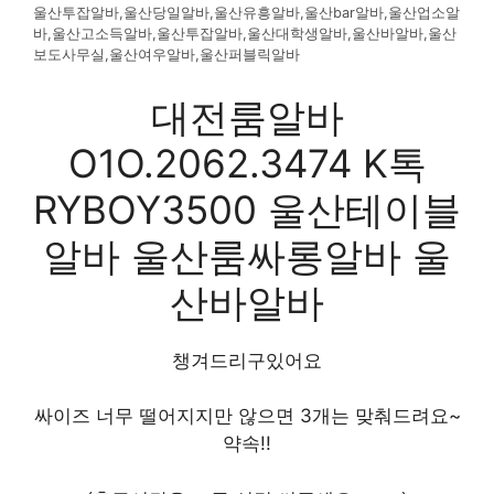
울산투잡알바,울산당일알바,울산유흥알바,울산bar알바,울산업소알
바,울산고소득알바,울산투잡알바,울산대학생알바,울산바알바,울산
보도사무실,울산여우알바,울산퍼블릭알바
대전룸알바
O1O.2062.3474 K톡
RYBOY3500 울산테이블
알바 울산룸싸롱알바 울
산바알바
챙겨드리구있어요
싸이즈 너무 떨어지지만 않으면 3개는 맞춰드려요~
약속!!