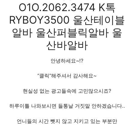
O1O.2062.3474 K톡
RYBOY3500 울산테이블
알바 울산퍼블릭알바 울
산바알바
안녕하세요~!?
“클릭”해주셔서 감사해요~
현실성 없는 광고들속에 고민많으시죠?
하루이틀 나와보시면 들통날 거짓말 안하겠습니다..
언니들의 시간 뺏지 않고 지키고 있는 부분만