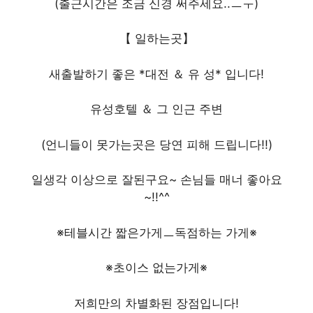
(출근시간은 조금 신경 써주세요..ㅡㅜ)
【 일하는곳】
새출발하기 좋은 *대전 ＆ 유 성* 입니다!
유성호텔 ＆ 그 인근 주변
(언니들이 못가는곳은 당연 피해 드립니다!!)
일생각 이상으로 잘된구요~ 손님들 매너 좋아요
~!!^^
※테블시간 짧은가게ㅡ독점하는 가게※
※초이스 없는가게※
저희만의 차별화된 장점입니다!