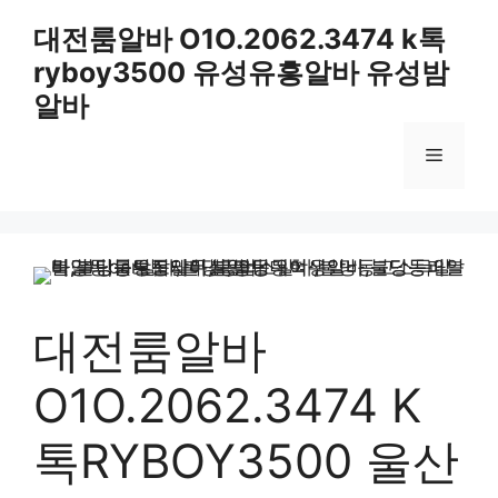
컨
대전룸알바 O1O.2062.3474 k톡
텐
ryboy3500 유성유흥알바 유성밤
츠
로
알바
건
너
메
뛰
기
뉴
대전룸알바
O1O.2062.3474 K
톡RYBOY3500 울산