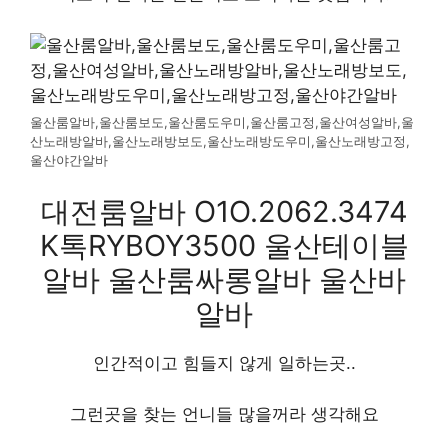
울산룸알바,울산룸보도,울산룸도우미,울산룸고정,울산여성알바,울
산노래방알바,울산노래방보도,울산노래방도우미,울산노래방고정,
울산야간알바
대전룸알바 O1O.2062.3474
K톡RYBOY3500 울산테이블
알바 울산룸싸롱알바 울산바
알바
인간적이고 힘들지 않게 일하는곳..
그런곳을 찾는 언니들 많을꺼라 생각해요