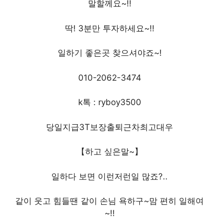
말할께요~!!
딱! 3분만 투자하세요~!!
일하기 좋은곳 찾으셔야죠~!
010-2062-3474
k톡 : ryboy3500
당일지급3T보장출퇴근차최고대우
【하고 싶은말~】
일하다 보면 이런저런일 많죠?..
같이 웃고 힘들땐 같이 손님 욕하구~맘 편히 일해여
~!!