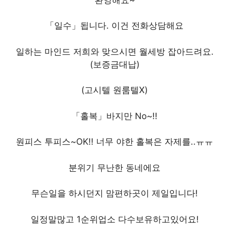
「일수」됩니다. 이건 전화상담해요
일하는 마인드 저희와 맞으시면 월세방 잡아드려요.
(보증금대납)
(고시텔 원룸텔X)
「홀복」바지만 No~!!
원피스 투피스~OK!! 너무 야한 홀복은 자제를..ㅠㅠ
분위기 무난한 동네에요
무슨일을 하시던지 맘편하곳이 제일입니다!
일정말많고 1순위업소 다수보유하고있어요!