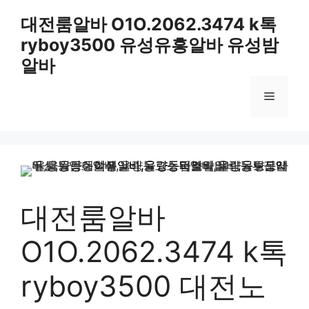
컨
대전룸알바 O1O.2062.3474 k톡
텐
ryboy3500 유성유흥알바 유성밤
츠
로
알바
건
너
메
뛰
기
뉴
대전룸알바
O1O.2062.3474 k톡
ryboy3500 대전노