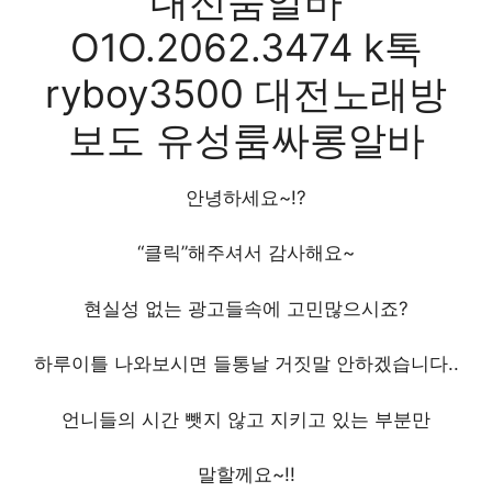
대전룸알바
O1O.2062.3474 k톡
ryboy3500 대전노래방
보도 유성룸싸롱알바
안녕하세요~!?
“클릭”해주셔서 감사해요~
현실성 없는 광고들속에 고민많으시죠?
하루이틀 나와보시면 들통날 거짓말 안하겠습니다..
언니들의 시간 뺏지 않고 지키고 있는 부분만
말할께요~!!