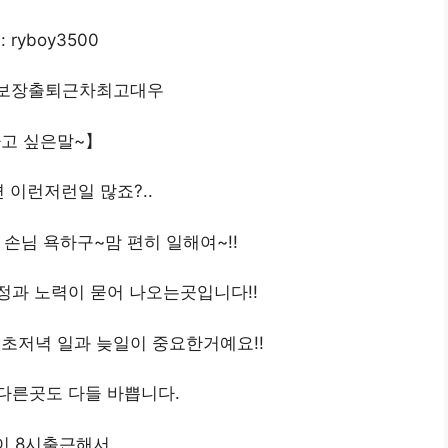
: ryboy3500
T보장출퇴근차최고대우
고 싶은말~】
 이런저런일 많죠?..
 손님 욕하구~맘 편히 일해여~!!
정과 노력이 묻어 나오는곳입니다!!
 초저녁 일과 늦일이 중요한거예요!!
다른곳도 다들 바쁩니다.
이 8시출근해서