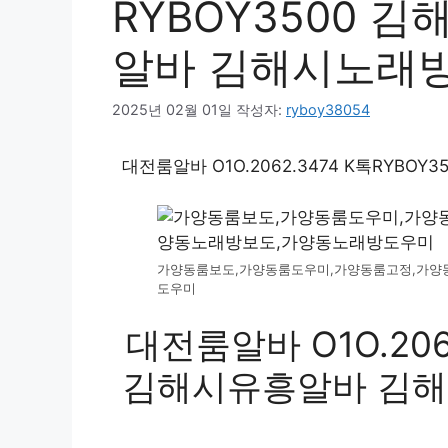
RYBOY3500 
알바 김해시노래
2025년 02월 01일
작성자:
ryboy38054
대전룸알바 O1O.2062.3474 K톡RYBO
가양동룸보도,가양동룸도우미,가양동룸고정,가양
도우미
대전룸알바 O1O.2062
김해시유흥알바 김