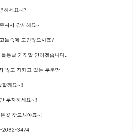
녕하세요~!?
해주셔서 감사해요~
광고들속에 고민많으시죠?
들통날 거짓말 안하겠습니다..
지 않고 지키고 있는 부분만
말할께요~!!
분만 투자하세요~!!
은곳 찾으셔야죠~!
-2062-3474