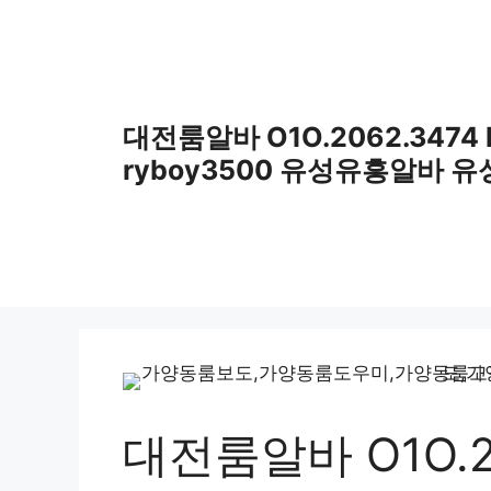
컨
텐
츠
로
건
대전룸알바 O1O.2062.3474
너
ryboy3500 유성유흥알바 
뛰
기
대전룸알바 O1O.20