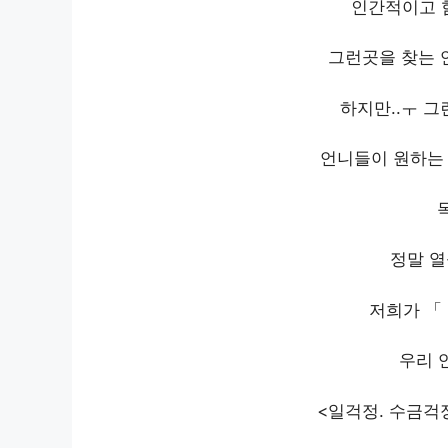
인간적이고 힘
그런곳을 찾는 
하지만..ㅜ 
언니들이 원하는 
정말 열
저희가 「 
우리 
<일걱정. 수금걱