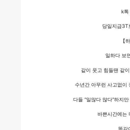
k톡 
당일지급3
【하
일하다 보면
같이 웃고 힘들땐 같이
수년간 아무런 사고없이 
다들 “일많다 많다”하지만
바쁜시간에는 
똑같