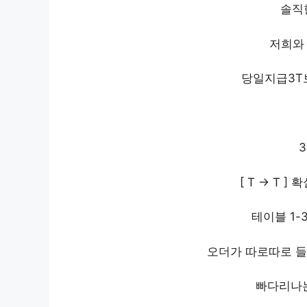
솔직
저희와 
당일지급3
3
[ T -> T 
테이블 1-3
오더가 따로따로 
빠다리나는