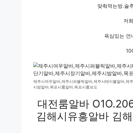
맞춰먹는방.술추
저희
욕심있는 언
1
제주시여우알바,제주시퍼블릭알바,제주시테이블알바,제주
시밤알바,목포시룸알바,목포시룸보도
대전룸알바 O1O.2062
김해시유흥알바 김